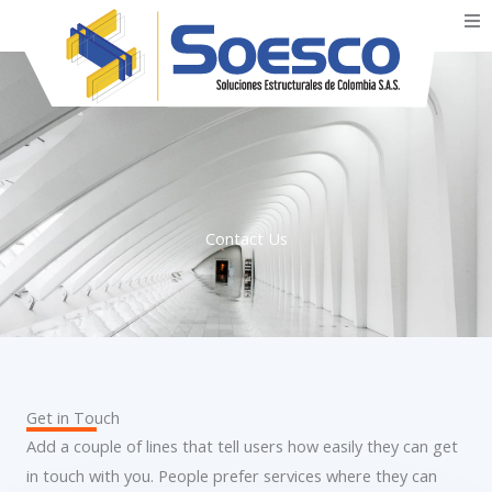
Skip
to
Inicio
content
Nosotros
Rejillas
Contact Us
Productos
Servicios
Blog
Get in Touch
Add a couple of lines that tell users how easily they can get
Contáctenos
in touch with you. People prefer services where they can