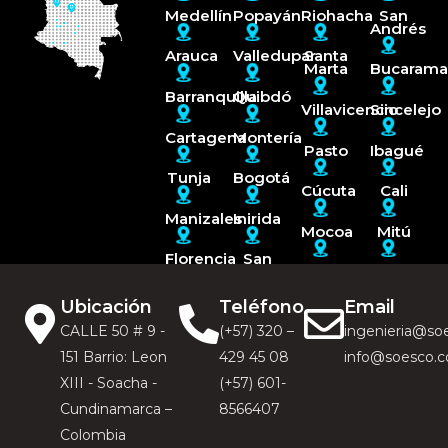
Medellín
Popayán
Riohacha
San
Andrés
Arauca
Valledupar
Santa
Marta
Bucaram
Barranquilla
Quibdó
Villavicencio
Sincelejo
Cartagena
Montería
Pasto
Ibagué
Tunja
Bogotá
Cúcuta
Cali
Manizales
Inirida
Mocoa
Mitú
Florencia
San
José
Armenia
Puerto
del
Carreño
Guaviare
Ubicación
Teléfono
Email
CALLE 50 # 9 -
(+57) 320 –
ingenieria@so
151 Barrio: Leon
429 45 08
info@soesco.
XIII - Soacha -
(+57) 601-
Cundinamarca –
8566407
Colombia