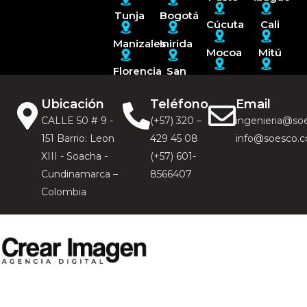
Tunja
Bogotá
Cúcuta
Cali
Manizales
Inirida
Mocoa
Mitú
Florencia
San
José
Armenia
Puerto
del
Carreño
Guaviare
Ubicación
Teléfono
Email
CALLE 50 # 9 -
(+57) 320 –
ingenieria@so
151 Barrio: Leon
429 45 08
info@soesco.
XIII - Soacha -
(+57) 601-
Cundinamarca –
8566407
Colombia
Rejillas,Rejillas metálicas,Rejilla tipo T,Rejillas galvanizadas,Rejillas
metálicas,Rejillas metálicas,Rejilla grating,Rejilla galvanizada,Rejilla grating