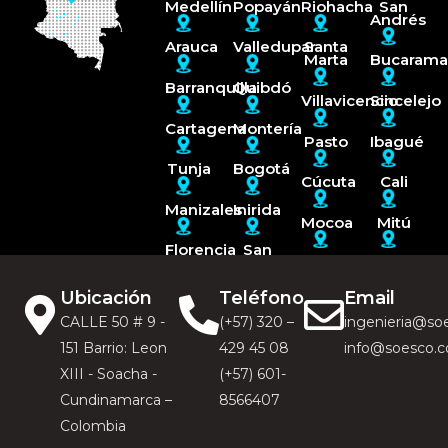
Medellín
Popayán
Riohacha
San
Andrés
Arauca
Valledupar
Santa
Marta
Bucaram
Barranquilla
Quibdó
Villavicencio
Sincelejo
Cartagena
Montería
Pasto
Ibagué
Tunja
Bogotá
Cúcuta
Cali
Manizales
Inirida
Mocoa
Mitú
Florencia
San
José
Armenia
Puerto
del
Carreño
Guaviare
Ubicación
Teléfono
Email
CALLE 50 # 9 -
(+57) 320 –
ingenieria@so
151 Barrio: Leon
429 45 08
info@soesco.
XIII - Soacha -
(+57) 601-
Cundinamarca –
8566407
Colombia